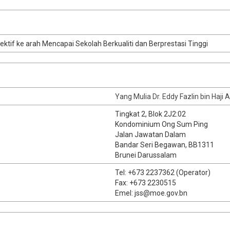
ktif ke arah Mencapai Sekolah Berkualiti dan Berprestasi Tinggi
Yang Mulia Dr.
Eddy Fazlin bin Haj
​Tingkat 2, Blok 2J2:02
Kondominium Ong Sum Ping
Jalan Jawatan Dalam
Bandar Seri Begawan, BB1311
Brunei Darussalam
​Tel: +673 2237362 (Operator)​
Fax: +673 2230515
Emel: jss@moe.gov.bn​