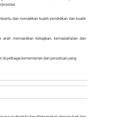
rprestasi.
mbantu dan menaikkan kualiti pendidikan dan kualiti
ke arah memastikan kebajikan, kemaslahatan dan
in di pelbagai kementerian dan persatuan yang
asa ini dipatuhi dan dilaksanakan dengan baik dan