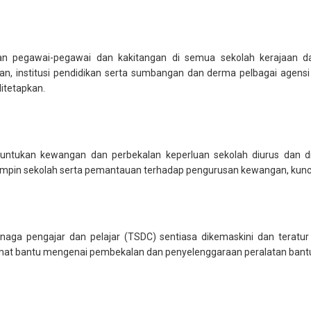
an pegawai-pegawai dan kakitangan di semua sekolah kerajaan 
, institusi pendidikan serta sumbangan dan derma pelbagai agensi di
itetapkan.
tukan kewangan dan perbekalan keperluan sekolah diurus dan dik
in sekolah serta pemantauan terhadap pengurusan kewangan, kunci ki
aga pengajar dan pelajar (TSDC) sentiasa dikemaskini dan teratu
t bantu mengenai pembekalan dan penyelenggaraan peralatan bantu 