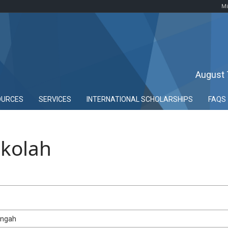
Mi
August 
OURCES
SERVICES
INTERNATIONAL SCHOLARSHIPS
FAQS
ekolah
engah