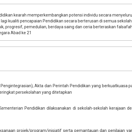
ndidikan kearah memperkembangkan potensi individu secara menyelur
i kualiti pencapaian Pendidikan secara berterusan di semua sekolah
 progresif, pemedulian, berdaya saing dan ceria berteraskan falsafa
gara Abad ke 21​
engintegrasian), Akta dan Perintah Pendidikan yang berkuatkuasa pa
ingkat persekolahan yang ditetapkan​​
f Kementerian Pendidikan dilaksanakan di sekolah-sekolah kerajaan 
ksanaan projek/program/inisiatif serta pemantauan dan penilaian yan