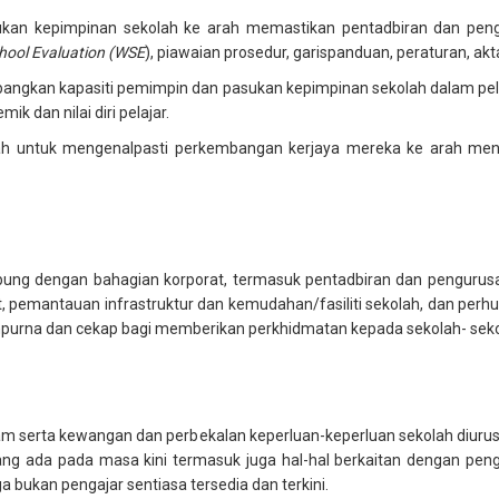
an kepimpinan sekolah ke arah memastikan pentadbiran dan pengur
hool Evaluation (WSE
), piawaian prosedur, garispanduan, peraturan, ak
gkan kapasiti pemimpin dan pasukan kepimpinan sekolah dalam pelba
k dan nilai diri pelajar.
h untuk mengenalpasti perkembangan kerjaya mereka ke arah men
ubung dengan bahagian korporat, termasuk pentadbiran dan pengur
 pemantauan infrastruktur dan kemudahan/fasiliti sekolah, dan perh
sempurna dan cekap bagi memberikan perkhidmatan kepada sekolah- sek
 serta kewangan dan perbekalan keperluan-keperluan sekolah diurus 
ng ada pada masa kini termasuk juga hal-hal berkaitan dengan pe
a bukan pengajar sentiasa tersedia dan terkini.