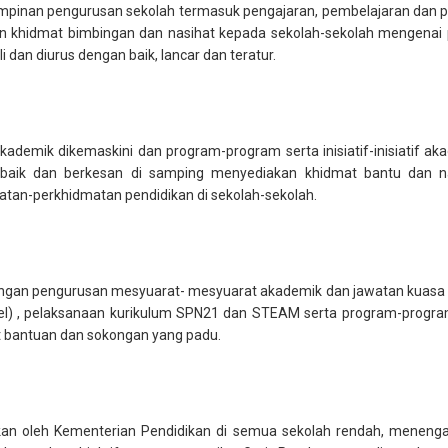
pinan pengurusan sekolah termasuk pengajaran, pembelajaran dan pe
n khidmat bimbingan dan nasihat kepada sekolah-sekolah mengenai pe
 dan diurus dengan baik, lancar dan teratur.
emik dikemaskini dan program-program serta inisiatif-inisiatif aka
n baik dan berkesan di samping menyediakan khidmat bantu dan n
an-perkhidmatan pendidikan di sekolah-sekolah.
gan pengurusan mesyuarat- mesyuarat akademik dan jawatan kuasa ma
l) , pelaksanaan kurikulum SPN21 dan STEAM serta program-program
mat bantuan dan sokongan yang padu.
fkan oleh Kementerian Pendidikan di semua sekolah rendah, meneng