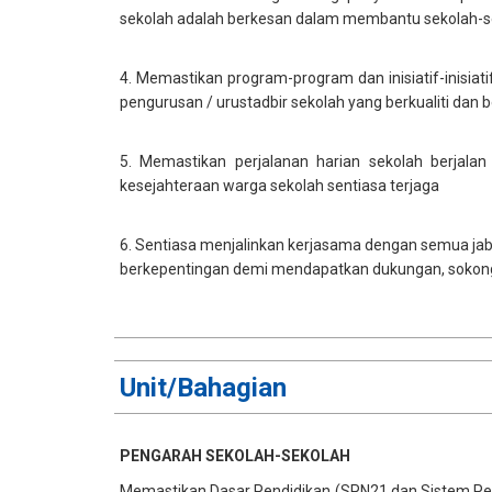
sekolah adalah berkesan dalam membantu sekolah-sek
4. Memastikan program-program dan inisiatif-inisiat
pengurusan / urustadbir sekolah yang berkualiti dan ber
5. Memastikan perjalanan harian sekolah berjala
kesejahteraan warga sekolah sentiasa terjaga
6. Sentiasa menjalinkan kerjasama dengan semua jaba
berkepentingan demi mendapatkan dukungan, sokonga
​Unit/Bahagian
PENGARAH SEKOLAH-SEKOLAH
Memastikan Dasar Pendidikan (SPN21 dan Sistem Peng