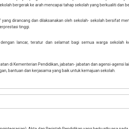
olah bergerak ke arah mencapai tahap sekolah yang berkualiti dan be
if yang dirancang dan dilaksanakan oleh sekolah- sekolah bersifat me
prestasi tinggi.​
n dengan lancar, teratur dan selamat bagi semua warga sekolah 
tan di Kementerian Pendidikan, jabatan- jabatan dan agensi-agensi la
n, bantuan dan kerjasama yang baik untuk kemajuan sekolah.
integrasian), Akta dan Perintah Pendidikan yang berkuatkuasa pada m